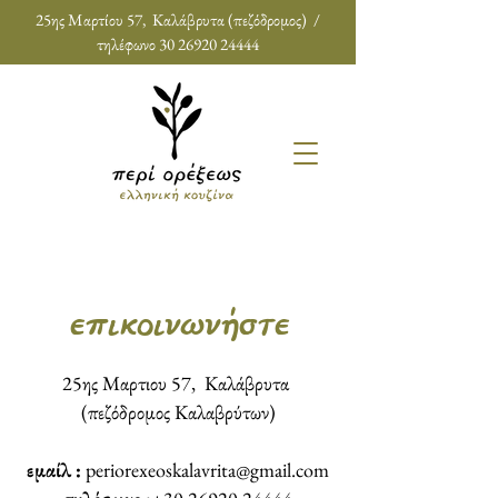
25ης Μαρτίου 57, Καλάβρυτα (πεζόδρομος) /
τηλέφωνο
30 26920 24444
επικοινωνήστε
25ης Μαρτιου 57, Καλάβρυτα
(πεζόδρομος Καλαβρύτων)
εμαίλ :
periorexeoskalavrita@gmail.com